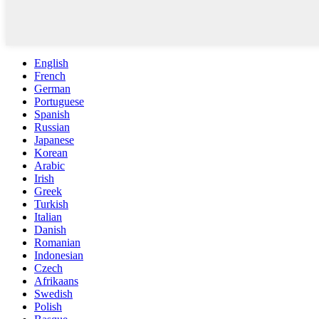
English
French
German
Portuguese
Spanish
Russian
Japanese
Korean
Arabic
Irish
Greek
Turkish
Italian
Danish
Romanian
Indonesian
Czech
Afrikaans
Swedish
Polish