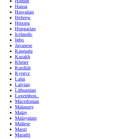
Haitian
Hausa
Hawaiian
Hebrew
Hmong
Hungarian
Icelandic
Igbo
Javanese
Kannada
Kazakh
Khmer
Kurdish
Kyrgyz
Latin
Latvian
Lithuanian
Luxembou..
Macedonian
Malagasy
Malay
Malayalam
Maltese
Maori
Marathi