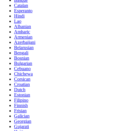
Basque
Catalan
Esperanto
Hindi
Lao
Albanian
Amharic
Armenian
Azerbaijani
Belarusian
Bengali
Bosnian
Bulgarian
Cebuano
Chichewa
Corsican
Croatian
Dutch
Estonian
Filipino
Finnish
Frisian
Galician
Georgian
Gujarati