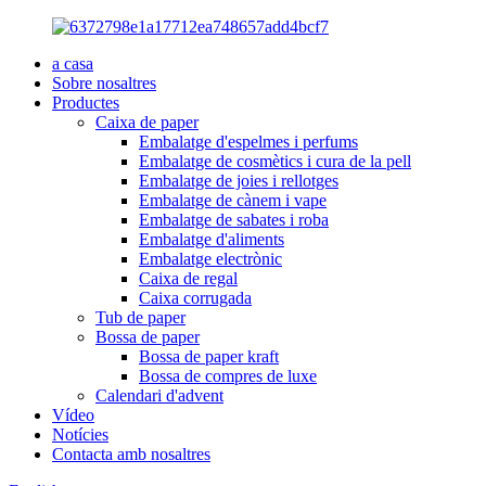
a casa
Sobre nosaltres
Productes
Caixa de paper
Embalatge d'espelmes i perfums
Embalatge de cosmètics i cura de la pell
Embalatge de joies i rellotges
Embalatge de cànem i vape
Embalatge de sabates i roba
Embalatge d'aliments
Embalatge electrònic
Caixa de regal
Caixa corrugada
Tub de paper
Bossa de paper
Bossa de paper kraft
Bossa de compres de luxe
Calendari d'advent
Vídeo
Notícies
Contacta amb nosaltres