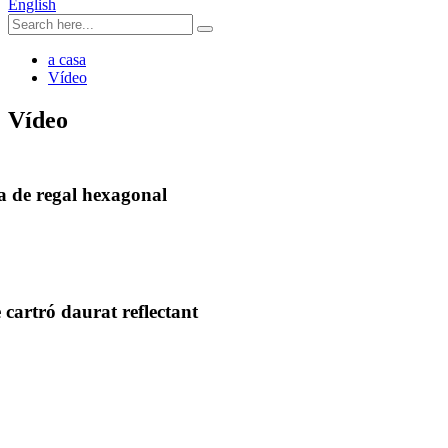
English
a casa
Vídeo
Vídeo
a de regal hexagonal
 cartró daurat reflectant