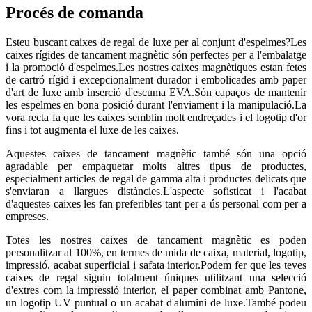
Procés de comanda
Esteu buscant caixes de regal de luxe per al conjunt d'espelmes?Les
caixes rígides de tancament magnètic són perfectes per a l'embalatge
i la promoció d'espelmes.Les nostres caixes magnètiques estan fetes
de cartró rígid i excepcionalment durador i embolicades amb paper
d'art de luxe amb inserció d'escuma EVA.Són capaços de mantenir
les espelmes en bona posició durant l'enviament i la manipulació.La
vora recta fa que les caixes semblin molt endreçades i el logotip d'or
fins i tot augmenta el luxe de les caixes.
Aquestes caixes de tancament magnètic també són una opció
agradable per empaquetar molts altres tipus de productes,
especialment articles de regal de gamma alta i productes delicats que
s'enviaran a llargues distàncies.L'aspecte sofisticat i l'acabat
d'aquestes caixes les fan preferibles tant per a ús personal com per a
empreses.
Totes les nostres caixes de tancament magnètic es poden
personalitzar al 100%, en termes de mida de caixa, material, logotip,
impressió, acabat superficial i safata interior.Podem fer que les teves
caixes de regal siguin totalment úniques utilitzant una selecció
d'extres com la impressió interior, el paper combinat amb Pantone,
un logotip UV puntual o un acabat d'alumini de luxe.També podeu