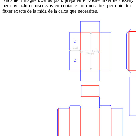
tancament magnètic.Si us plau, prepareu el vostre fitxer de disseny
per enviar-lo o poseu-vos en contacte amb nosaltres per obtenir el
fitxer exacte de la mida de la caixa que necessiteu.