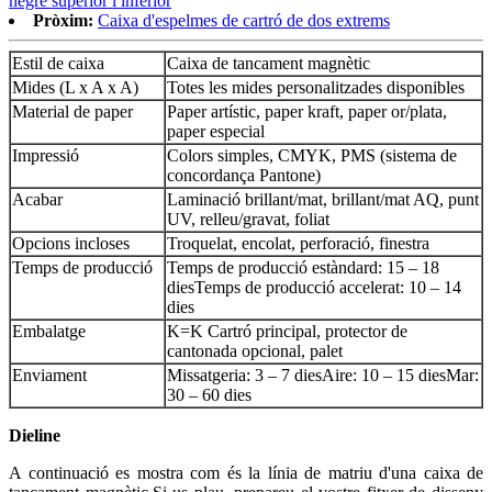
negre superior i inferior
Pròxim:
Caixa d'espelmes de cartró de dos extrems
Estil de caixa
Caixa de tancament magnètic
Mides (L x A x A)
Totes les mides personalitzades disponibles
Material de paper
Paper artístic, paper kraft, paper or/plata,
paper especial
Impressió
Colors simples, CMYK, PMS (sistema de
concordança Pantone)
Acabar
Laminació brillant/mat, brillant/mat AQ, punt
UV, relleu/gravat, foliat
Opcions incloses
Troquelat, encolat, perforació, finestra
Temps de producció
Temps de producció estàndard: 15 – 18
dies
Temps de producció accelerat: 10 – 14
dies
Embalatge
K=K Cartró principal, protector de
cantonada opcional, palet
Enviament
Missatgeria: 3 – 7 dies
Aire: 10 – 15 dies
Mar:
30 – 60 dies
Dieline
A continuació es mostra com és la línia de matriu d'una caixa de