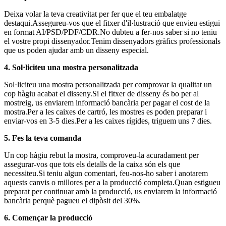
Deixa volar la teva creativitat per fer que el teu embalatge
destaqui.Assegureu-vos que el fitxer d'il·lustració que envieu estigui
en format AI/PSD/PDF/CDR.No dubteu a fer-nos saber si no teniu
el vostre propi dissenyador.Tenim dissenyadors gràfics professionals
que us poden ajudar amb un disseny especial.
4. Sol·liciteu una mostra personalitzada
Sol·liciteu una mostra personalitzada per comprovar la qualitat un
cop hàgiu acabat el disseny.Si el fitxer de disseny és bo per al
mostreig, us enviarem informació bancària per pagar el cost de la
mostra.Per a les caixes de cartró, les mostres es poden preparar i
enviar-vos en 3-5 dies.Per a les caixes rígides, triguem uns 7 dies.
5. Fes la teva comanda
Un cop hàgiu rebut la mostra, comproveu-la acuradament per
assegurar-vos que tots els detalls de la caixa són els que
necessiteu.Si teniu algun comentari, feu-nos-ho saber i anotarem
aquests canvis o millores per a la producció completa.Quan estigueu
preparat per continuar amb la producció, us enviarem la informació
bancària perquè pagueu el dipòsit del 30%.
6. Començar la producció