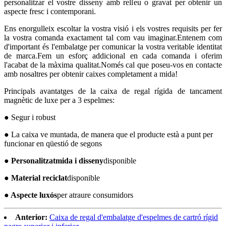
personalitzar el vostre disseny amb relleu o gravat per obtenir un
aspecte fresc i contemporani.
Ens enorgulleix escoltar la vostra visió i els vostres requisits per fer
la vostra comanda exactament tal com vau imaginar.Entenem com
d'important és l'embalatge per comunicar la vostra veritable identitat
de marca.Fem un esforç addicional en cada comanda i oferim
l'acabat de la màxima qualitat.Només cal que poseu-vos en contacte
amb nosaltres per obtenir caixes completament a mida!
Principals avantatges de la caixa de regal rígida de tancament
magnètic de luxe per a 3 espelmes:
● Segur i robust
● La caixa ve muntada, de manera que el producte està a punt per
funcionar en qüestió de segons
● Personalitzat
mida i disseny
disponible
● Material reciclat
disponible
● Aspecte luxós
per atraure consumidors
Anterior:
Caixa de regal d'embalatge d'espelmes de cartró rígid